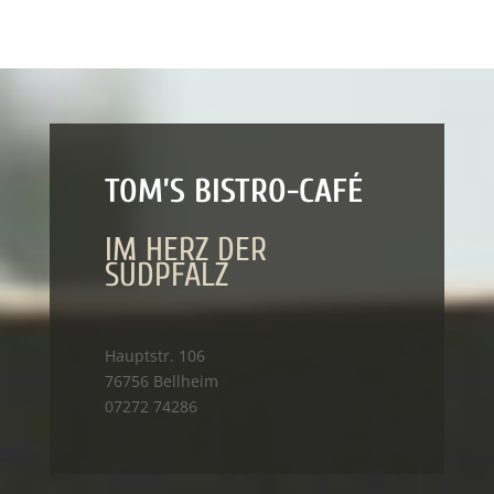
TOM’S BISTRO-CAFÉ
IM HERZ DER
SÜDPFALZ
Hauptstr. 106
76756 Bellheim
07272 74286